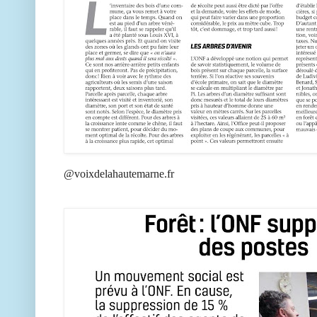
@voixdelahautemarne.fr